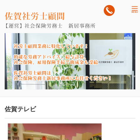
tog
nav
佐賀テレビ