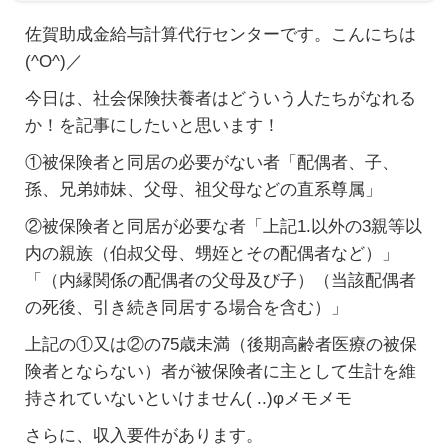
佐賀助成金給与計算代行センターです。こんにちは
(^O^)／
今日は、社会保険扶養者はどういう人たちがなれる
か！を記事にしたいと思います！
①被保険者と同居の必要がない者「配偶者、子、
孫、兄弟姉妹、父母、祖父母などの直系尊属」
②被保険者と同居が必要な者「上記1.以外の3親等以
内の親族（伯叔父母、甥姪とその配偶者など）」
「（内縁関係の配偶者の父母及び子）（当該配偶者
の死後、引き続き同居する場合を含む）」
上記の①又は②の75歳未満（後期高齢者医療の被保
険者とならない）者が被保険者に主として生計を維
持されていないといけません( ..)φメモメモ
さらに、収入要件があります。